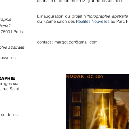
asphalte et béton en 2013. (rubrique Abstrait).
L'inauguration du projet "
Photographie abstrait
raphie
du 72eme salon des
Réalités Nouvelles
au Parc Fl
hisme?
, 75001 Paris.
contact :
margot.cgr@gmail.com
hie abstraite
ouvelles,
RAPHIE
tirages sur
s, rue Saint-
sur toiles.